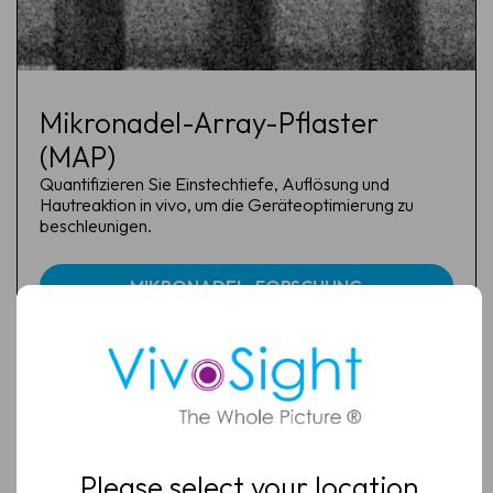
Mikronadel-Array-Pflaster
(MAP)
Demo vereinbaren
Quantifizieren Sie Einstechtiefe, Auflösung und
Hautreaktion in vivo, um die Geräteoptimierung zu
Erfahren Sie, wie die VivoSight OCT-Bildgebung eine
beschleunigen.
schnellere und zuverlässigere Hautbeurteilung sowie
eine nicht-invasive BCC-Diagnose ermöglicht.
MIKRONADEL-FORSCHUNG
Name
Vollständiger
Name
E-
Mail
(Erforderlich)
E-
Mail
(Erforderlich)
Klinik
Please select your location
/