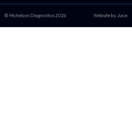
DEMO VEREINBAREN
KONTAKT
© Michelson Diagnostics 2026
Website by
Juice