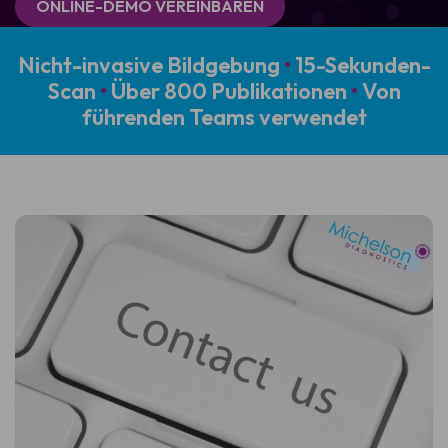
ONLINE-DEMO VEREINBAREN
Nicht-invasive Bildgebung
•
15-Sekunden-
Scan
•
Über 800 Publikationen
•
Von
führenden Teams verwendet