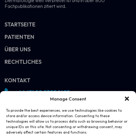
Dermatologie weit verbreitet ist und in über 800
Fachpublikationen zitiert wird.
STARTSEITE
PATIENTEN
ÜBER UNS
RECHTLICHES
KONTAKT
+44 (0) 20 8308 1695
Manage Consent
info@vivosight.com
Folgen!
To provide the best experiences, we use technologies like cookies to
store and/or access device information. Consenting to these
DEMO VEREINBAREN
technologies will allow us to process data such as browsing behavior or
unique IDs on this site. Not consenting or withdrawing consent, may
adversely affect certain features and functions.