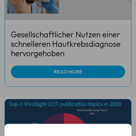
Gesellschaftlicher Nutzen einer
schnelleren Hautkrebsdiagnose
hervorgehoben
READ MORE
Demo vereinbaren
Erfahren Sie, wie die VivoSight OCT-Bildgebung eine
schnellere und zuverlässigere Hautbeurteilung sowie
eine nicht-invasive BCC-Diagnose ermöglicht.
Name