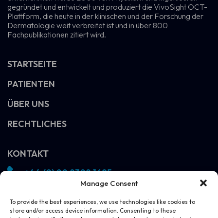
gegründet und entwickelt und produziert die VivoSight OCT-
Plattform, die heute in der klinischen und der Forschung der
Dermatologie weit verbreitet ist und in über 800
Fachpublikationen zitiert wird.
STARTSEITE
PATIENTEN
ÜBER UNS
RECHTLICHES
KONTAKT
+44 (0) 20 8308 1695
Manage Consent
info@vivosight.com
Folgen!
To provide the best experiences, we use technologies like cookies to
store and/or access device information. Consenting to these
DEMO VEREINBAREN