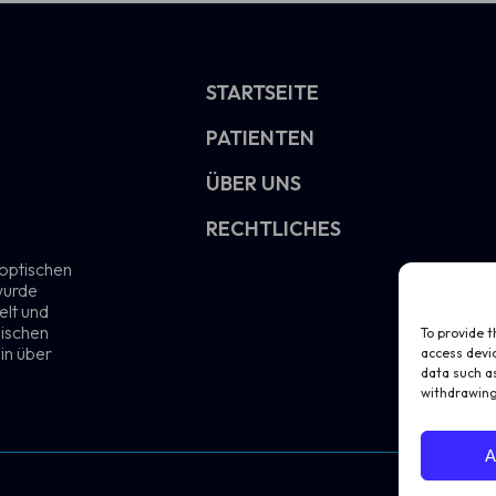
STARTSEITE
PATIENTEN
ÜBER UNS
RECHTLICHES
 optischen
wurde
elt und
nischen
To provide t
in über
access devic
data such as
withdrawing
A