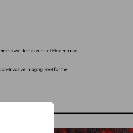
neiro sowie der Universität Modena und
on-Invasive Imaging Tool for the