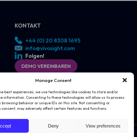
KONTAKT
+44 (0) 20 8308 1695
info@vivosight.com
Folgen!
DEMO VEREINBAREN
Manage Consent
he best experiences, we use technologies like cookies to store and/or
e information. Consenting to these technologies will allow us to process
 browsing behavior or unique IDs on this site. Not consenting or
 consent, may adversely affect certain features and functions.
ccept
Deny
View preferences
Website by
Juice