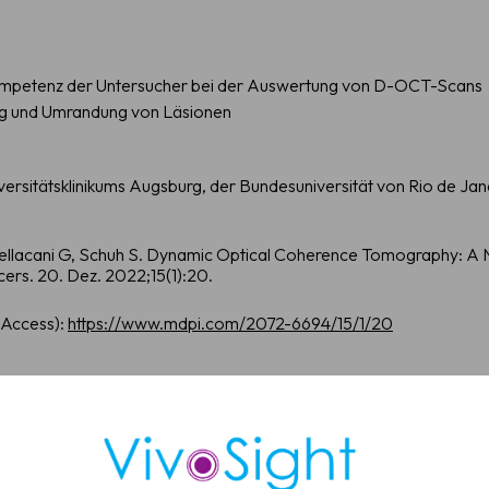
Kompetenz der Untersucher bei der Auswertung von D-OCT-Scans
g und Umrandung von Läsionen
ersitätsklinikums Augsburg, der Bundesuniversität von Rio de Ja
vereinbaren
ellacani G, Schuh S. Dynamic Optical Coherence Tomography: A N
ers. 20. Dez. 2022;15(1):20.
die VivoSight OCT-Bildgebung eine schnellere und zuverlässigere
owie eine nicht-invasive BCC-Diagnose ermöglicht.
 Access):
https://www.mdpi.com/2072-6694/15/1/20