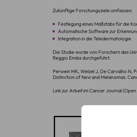
Zukünftige Forschungsziele umfassen:
Festlegung eines Maßstabs für die 
Automatische Software zur Erkennun
Integration in die Teledermatologie
Die Studie wurde von Forschern des Univ
Reggio Emilia durchgeführt.
Demo 
Perwein MK, Welzel J, De Carvalho N, P
Distinction of Nevi and Melanomas. Canc
Erfahren Sie, wie 
Hautbeurteilung s
Link zur Arbeit im Cancer Journal (Open
Name
Vollständiger
Name
E-
Mail
(Erforderlich)
E-
Mail
(Erforderlich)