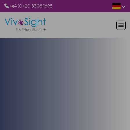
+44 (0) 20 8308 1695
STARTSEITE
PRODUKTE
ANWENDUNGEN
PATIENTEN
RESSOURCEN
ÜBER UNS