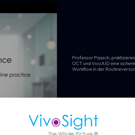
vereinbaren
Professor Paasch, praktiziere
OCT und VivoAID eine sichere, 
Workflow in der Routineversor
die VivoSight OCT-Bildgebung eine schnellere und zuverlässigere
owie eine nicht-invasive BCC-Diagnose ermöglicht.