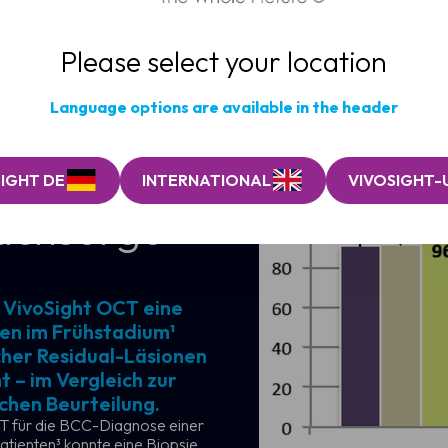
Please select your location
Language options are available in the header
IGHT DE
INTERNATIONAL
VIVOSIGHT-
achsorge
s VivoSight OCT eine
en im Frühstadium¹
cher Residual-Läsionen
 – im Vergleich zur
chen Beurteilung.
OCT für die BCC-Diagnose einer
 Patienten³ konnte eine Biopsie