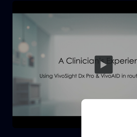
Demo 
Erfahren Sie, wie 
Hautbeurteilung s
Name
Vollständiger
Name
E-
Mail
(Erforderlich)
E-
Mail
(Erforderlich)
Klinik