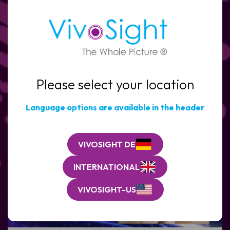
Name
Vollständiger
Name
E-
Mail
(Erforderlich)
E-
Mail
(Erforderlich)
Klinik
Please select your location
/
Klinik
Organisation*
Kosmetische & Ästhetische
/
(Erforderlich)
Organisation*
Language options are available in the header
Nachricht
Produktentwicklung
(Erforderlich)
JETZT HERUNTERLADEN
VIVOSIGHT DE
INTERNATIONAL
VIVOSIGHT-US