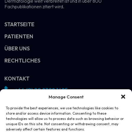
Dermatologie weit verbreitet ist und in über 800
Fachpublikationen zitiert wird.
STARTSEITE
PATIENTEN
ÜBER UNS
RECHTLICHES
KONTAKT
+44 (0) 20 8308 1695
Manage Consent
info@vivosight.com
Folgen!
To provide the best experiences, we use technologies like cookies to
store and/or access device information. Consenting to these
DEMO VEREINBAREN
technologies will allow us to process data such as browsing behavior or
unique IDs on this site. Not consenting or withdrawing consent, may
adversely affect certain features and functions.