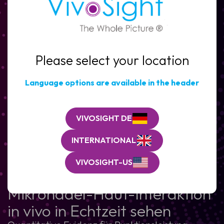
Name
E-
Mail
(Erforderlich)
E-
Mail
(Erforderlich)
Klinik
Please select your location
/
Klinik
Organisation*
/
(Erforderlich)
Organisation*
Language options are available in the header
Nachricht
(Erforderlich)
VIVOSIGHT DE
INTERNATIONAL
VIVOSIGHT-US
Mikronadel-Haut-Interaktion
in vivo in Echtzeit sehen