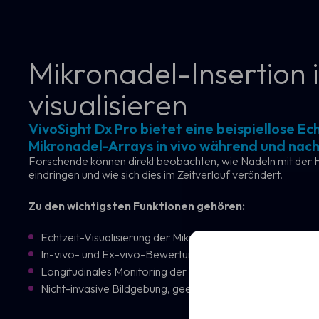
Mikronadel-Insertion i
visualisieren
VivoSight Dx Pro bietet eine beispiellose E
Demo 
Mikronadel-Arrays in vivo während und nach
Forschende können direkt beobachten, wie Nadeln mit der Hau
Erfahren Sie, wie 
eindringen und wie sich dies im Zeitverlauf verändert.
Hautbeurteilung s
Zu den wichtigsten Funktionen gehören:
Name
Echtzeit-Visualisierung der Mikronadel-Einstichtiefe
Vollständiger
In-vivo- und Ex-vivo-Bewertung der Punktionsleistung
Name
E-
Longitudinales Monitoring der Nadel- und Hautdynamik
Mail
(Erforderlich)
Nicht-invasive Bildgebung, geeignet für wiederholte Me
E-
Mail
(Erforderlich)
Klinik