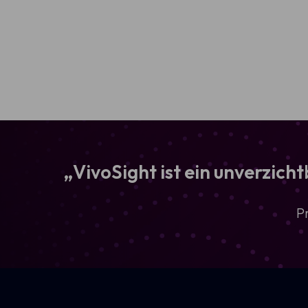
„VivoSight ist ein unverzic
P