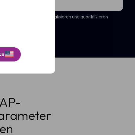
nskennzahlen in vivo visualisieren und quantifizieren
US
MAP-
parameter
ren