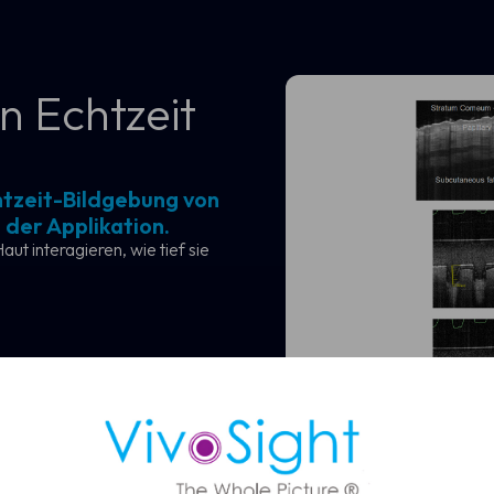
n Echtzeit
chtzeit-Bildgebung von
vereinbaren
 der Applikation.
t interagieren, wie tief sie
die VivoSight OCT-Bildgebung eine schnellere und zuverlässigere
owie eine nicht-invasive BCC-Diagnose ermöglicht.
ssungen