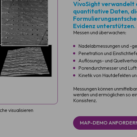
VivoSight verwandelt 
quantitative Daten, d
Formulierungsentschei
Evidenz unterstützen.
Messen und überwachen:
Nadelabmessungen und -ge
Penetration und Einstichtief
Auflösungs- und Quellverha
Porendurchmesser und Luft
Kinetik von Hautdefekten u
Messungen können unmittelbar 
werden und ermöglichen so ein
Konsistenz.
he visualisieren
MAP-DEMO ANFORDER